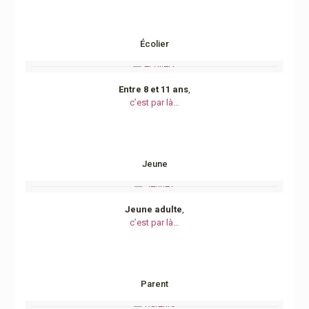
Écolier
Entre 8 et 11 ans
,
c’est par là…
Jeune
Jeune adulte
,
c’est par là…
Parent