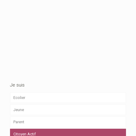
16 juillet
7 juillet 2026
2 juillet 2026
2 juillet 2026
2026
Programme
Ouverture
Programme
Médiathèque
2026/2027
Café
vacances
Jarcieu
CIB
Broc&Co
été 11-
17ans
Je suis
Ecolier
Jeune
Parent
Citoyen Actif