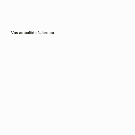
Vos actualités à Jarcieu
16 juillet
7 juillet 2026
2 juillet 2026
2 juillet 2026
2026
Programme
Ouverture
Programme
Médiathèque
2026/2027
Café
vacances
Jarcieu
CIB
Broc&Co
été 11-
17ans