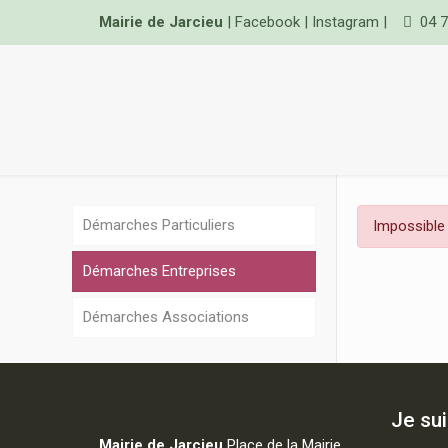
Mairie de Jarcieu
|
Facebook
|
Instagram
|
04 7
Démarches Particuliers
Impossible 
Démarches Entreprises
Démarches Associations
Je su
Mairie de Jarcieu
Place de la Mairie