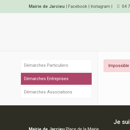
Mairie de Jarcieu
|
Facebook
|
Instagram
|
04 7
Démarches Particuliers
Impossible 
Démarches Entreprises
Démarches Associations
Je su
Mairie de Jarcieu
Place de la Mairie