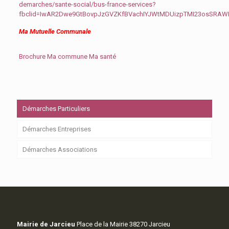
demarches/sante-social/bus-france-services?
fbclid=IwAR2Dwe9GtBovpJzGVZKfBVachIYJWtMDUizpTMI23osSRA
Ma Mutuelle Communale
Brochure Ma commune Ma santé
Démarches Particuliers
Démarches Entreprises
Démarches Associations
Mairie de Jarcieu
Place de la Mairie 38270 Jarcieu