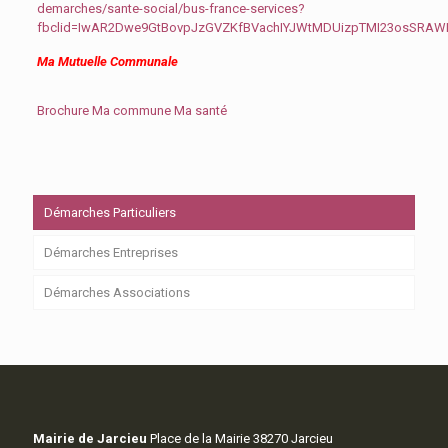
demarches/sante-social/bus-france-services?
fbclid=IwAR2Dwe9GtBovpJzGVZKfBVachIYJWtMDUizpTMI23osSRA
Ma Mutuelle Communale
Brochure Ma commune Ma santé
Démarches Particuliers
Démarches Entreprises
Démarches Associations
Mairie de Jarcieu
Place de la Mairie 38270 Jarcieu