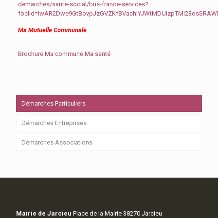
demarches/sante-social/bus-france-services?
fbclid=IwAR2Dwe9GtBovpJzGVZKfBVachIYJWtMDUizpTMI23osSRA
Ma Mutuelle Communale
Brochure Ma commune Ma santé
Démarches Particuliers
Démarches Entreprises
Démarches Associations
Mairie de Jarcieu
Place de la Mairie 38270 Jarcieu