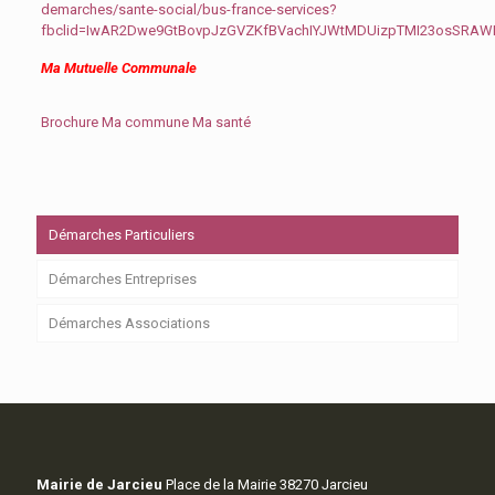
demarches/sante-social/bus-france-services?
fbclid=IwAR2Dwe9GtBovpJzGVZKfBVachIYJWtMDUizpTMI23osSRA
Ma Mutuelle Communale
Brochure Ma commune Ma santé
Démarches Particuliers
Démarches Entreprises
Démarches Associations
Mairie de Jarcieu
Place de la Mairie 38270 Jarcieu