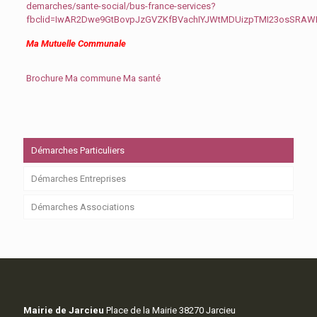
demarches/sante-social/bus-france-services?
fbclid=IwAR2Dwe9GtBovpJzGVZKfBVachIYJWtMDUizpTMI23osSRA
Ma Mutuelle Communale
Brochure Ma commune Ma santé
Démarches Particuliers
Démarches Entreprises
Démarches Associations
Mairie de Jarcieu
Place de la Mairie 38270 Jarcieu