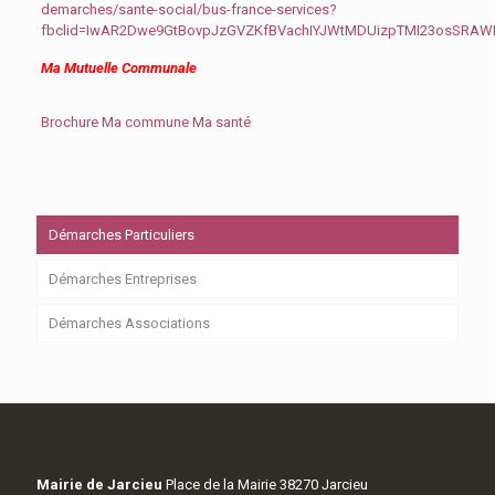
demarches/sante-social/bus-france-services?
fbclid=IwAR2Dwe9GtBovpJzGVZKfBVachIYJWtMDUizpTMI23osSRA
Ma Mutuelle Communale
Brochure Ma commune Ma santé
Démarches Particuliers
Démarches Entreprises
Démarches Associations
Mairie de Jarcieu
Place de la Mairie 38270 Jarcieu