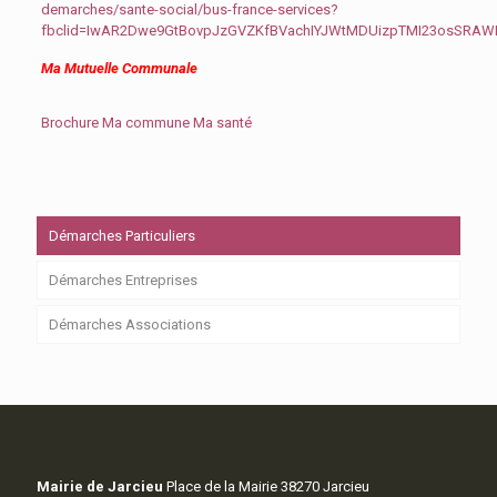
demarches/sante-social/bus-france-services?
fbclid=IwAR2Dwe9GtBovpJzGVZKfBVachIYJWtMDUizpTMI23osSRA
Ma Mutuelle Communale
Brochure Ma commune Ma santé
Démarches Particuliers
Démarches Entreprises
Démarches Associations
Mairie de Jarcieu
Place de la Mairie 38270 Jarcieu