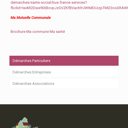
demarches/sante-social/bus-france-services?
fbclid=IwAR2Dwe9GtBovpJzGVZKfBVachIYJWtMDUizpTMI23osSRA
Ma Mutuelle Communale
Brochure Ma commune Ma santé
Démarches Particuliers
Démarches Entreprises
Démarches Associations