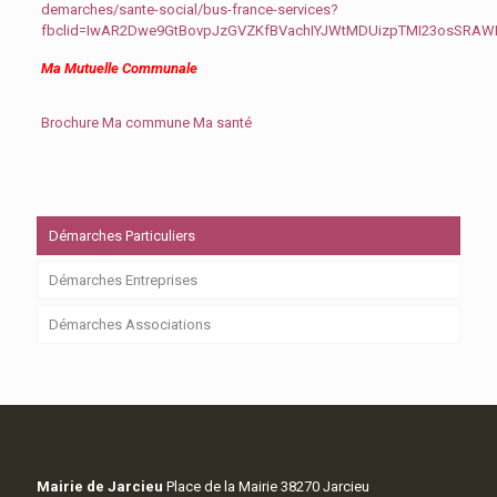
demarches/sante-social/bus-france-services?
fbclid=IwAR2Dwe9GtBovpJzGVZKfBVachIYJWtMDUizpTMI23osSRA
Ma Mutuelle Communale
Brochure Ma commune Ma santé
Démarches Particuliers
Démarches Entreprises
Démarches Associations
Mairie de Jarcieu
Place de la Mairie 38270 Jarcieu