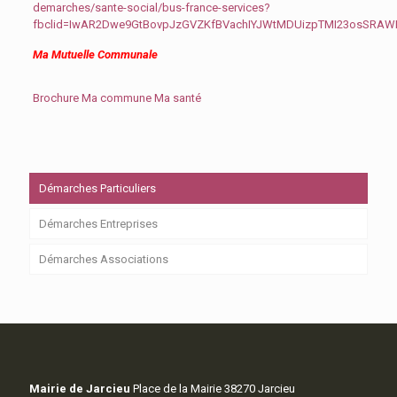
demarches/sante-social/bus-france-services?
fbclid=IwAR2Dwe9GtBovpJzGVZKfBVachIYJWtMDUizpTMI23osSRA
Ma Mutuelle Communale
Brochure Ma commune Ma santé
Démarches Particuliers
Démarches Entreprises
Démarches Associations
Mairie de Jarcieu
Place de la Mairie 38270 Jarcieu