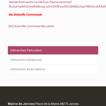
demarches/sante-social/bus-france-services?
fbclid=IwAR2Dwe9GtBovpJzGVZKfBVachIYJWtMDUizpTMI23osSRA
Ma Mutuelle Communale
Brochure Ma commune Ma santé
Démarches Particuliers
Démarches Entreprises
Démarches Associations
Mairie de Jarcieu
Place de la Mairie 38270 Jarcieu