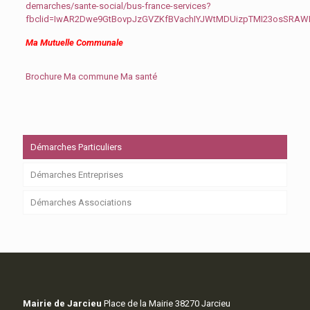
demarches/sante-social/bus-france-services?
fbclid=IwAR2Dwe9GtBovpJzGVZKfBVachIYJWtMDUizpTMI23osSRA
Ma Mutuelle Communale
Brochure Ma commune Ma santé
Démarches Particuliers
Démarches Entreprises
Démarches Associations
Mairie de Jarcieu
Place de la Mairie 38270 Jarcieu