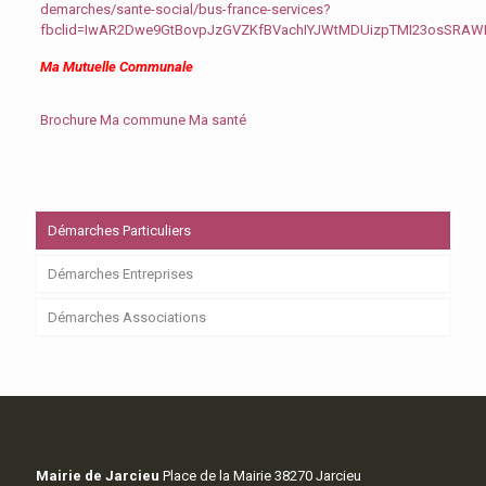
demarches/sante-social/bus-france-services?
fbclid=IwAR2Dwe9GtBovpJzGVZKfBVachIYJWtMDUizpTMI23osSRA
Ma Mutuelle Communale
Brochure Ma commune Ma santé
Démarches Particuliers
Démarches Entreprises
Démarches Associations
Mairie de Jarcieu
Place de la Mairie 38270 Jarcieu