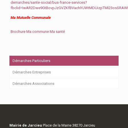
demarches/sante-social/bus-france-services?
fbclid=IwAR2Dwe9GtBovpJzGVZKfBVachIYJWtMDUizpTMI23osSRA
Ma Mutuelle Communale
Brochure Ma commune Ma santé
Démarches Particuliers
Démarches Entreprises
Démarches Associations
Mairie de Jarcieu
Place de la Mairie 38270 Jarcieu