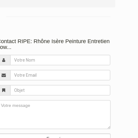
ontact RIPE: Rhône Isère Peinture Entretien
ow...
otre
Nom
otre
mail
bjet
essage