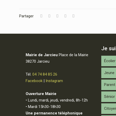
Partager
Je su
Mairie de Jarcieu
Place de la Mairie
Écolier
38270 Jarcieu
Jeune
Tél.
04 74 84 85 26
Facebook
|
Instagram
Parent
Ouverture Mairie
Sénior
• Lundi, mardi, jeudi, vendredi, 8h-12h
• Mardi 15h30-18h30
Citoye
Une permanence téléphonique