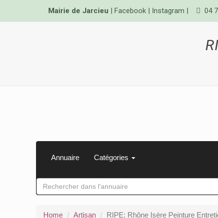
Mairie de Jarcieu
|
Facebook
|
Instagram
|
04 7
R
Annuaire
Catégories
Home
Artisan
RIPE: Rhône Isère Peinture Entret