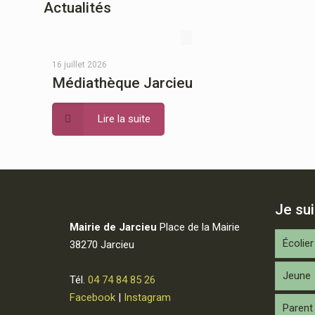
Actualités
16 juillet 2026
Médiathèque Jarcieu
Lire la suite
Je su
Mairie de Jarcieu
Place de la Mairie
Écolier
38270 Jarcieu
Jeune
Tél.
04 74 84 85 26
Facebook
|
Instagram
Parent