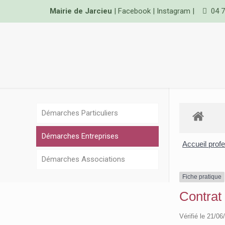
Mairie de Jarcieu
|
Facebook
|
Instagram
|
04 7
Démarches Particuliers
Démarches Entreprises
Accueil prof
Démarches Associations
Fiche pratique
Contrat
Vérifié le 21/06