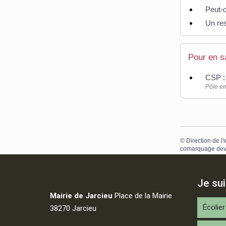
Peut-
Un res
Pour en s
CSP : 
Pôle em
©
Direction de l'
comarquage dev
Je su
Mairie de Jarcieu
Place de la Mairie
Écolier
38270 Jarcieu