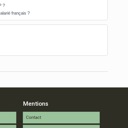
P ?
alarié français ?
Mentions
Contact