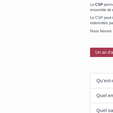
Le
CSP
perm
ensemble de
Le CSP peut-il
indemnités pa
Nous faisons u
Un an d'a
Qu'est-
Quel em
Quel sa