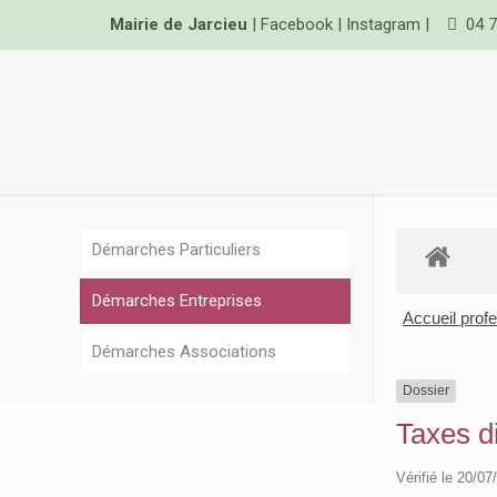
Mairie de Jarcieu
|
Facebook
|
Instagram
|
04 7
Démarches Particuliers
Démarches Entreprises
Accueil prof
Démarches Associations
Dossier
Taxes d
Vérifié le 20/07