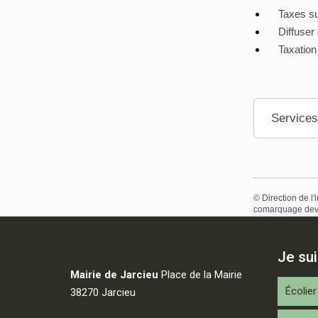
Taxes su
Diffuse
Taxation
Services
©
Direction de l'
comarquage dev
Je su
Mairie de Jarcieu
Place de la Mairie
Écolier
38270 Jarcieu