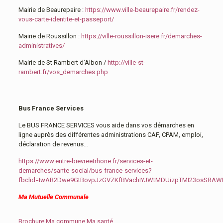
Mairie de Beaurepaire :
https://www.ville-beaurepaire.fr/rendez-
vous-carte-identite-et-passeport/
Mairie de Roussillon :
https://ville-roussillon-isere.fr/demarches-
administratives/
Mairie de St Rambert d’Albon /
http://ville-st-
rambert.fr/vos_demarches.php
Bus France Services
Le BUS FRANCE SERVICES vous aide dans vos démarches en
ligne auprès des différentes administrations CAF, CPAM, emploi,
déclaration de revenus…
https://www.entre-bievreetrhone.fr/services-et-
demarches/sante-social/bus-france-services?
fbclid=IwAR2Dwe9GtBovpJzGVZKfBVachIYJWtMDUizpTMI23osSRA
Ma Mutuelle Communale
Brochure Ma commune Ma santé