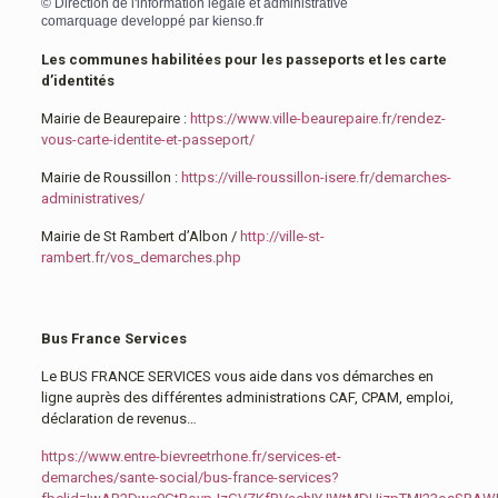
©
Direction de l'information légale et administrative
comarquage developpé par
kienso.fr
Les communes habilitées pour les passeports et les carte
d’identités
Mairie de Beaurepaire :
https://www.ville-beaurepaire.fr/rendez-
vous-carte-identite-et-passeport/
Mairie de Roussillon :
https://ville-roussillon-isere.fr/demarches-
administratives/
Mairie de St Rambert d’Albon /
http://ville-st-
rambert.fr/vos_demarches.php
Bus France Services
Le BUS FRANCE SERVICES vous aide dans vos démarches en
ligne auprès des différentes administrations CAF, CPAM, emploi,
déclaration de revenus…
https://www.entre-bievreetrhone.fr/services-et-
demarches/sante-social/bus-france-services?