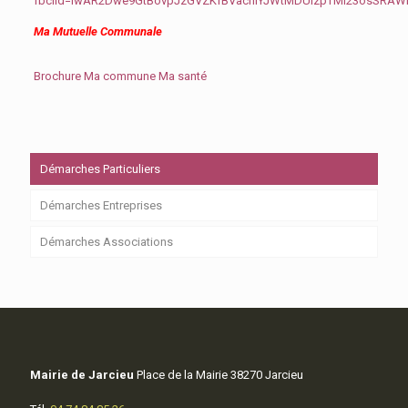
fbclid=IwAR2Dwe9GtBovpJzGVZKfBVachIYJWtMDUizpTMI23osSRA
Ma Mutuelle Communale
Brochure Ma commune Ma santé
Démarches Particuliers
Démarches Entreprises
Démarches Associations
Mairie de Jarcieu
Place de la Mairie 38270 Jarcieu