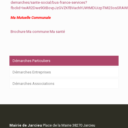
demarches/sante-social/bus-france-services?
fbclid=IwAR2Dwe9GtBovpJzGVZKfBVachIYJWtMDUizpTMI23osSRA
Ma Mutuelle Communale
Brochure Ma commune Ma santé
Démarches Particuliers
Démarches Entreprises
Démarches Associations
Mairie de Jarcieu
Place de la Mairie 38270 Jarcieu