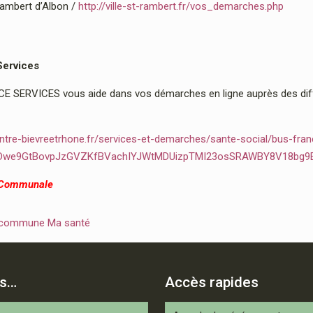
Rambert d’Albon /
http://ville-st-rambert.fr/vos_demarches.php
Services
 SERVICES vous aide dans vos démarches en ligne auprès des diffé
ntre-bievreetrhone.fr/services-et-demarches/sante-social/bus-fran
2Dwe9GtBovpJzGVZKfBVachIYJWtMDUizpTMI23osSRAWBY8V18bg9
 Communale
 commune Ma santé
is…
Accès rapides