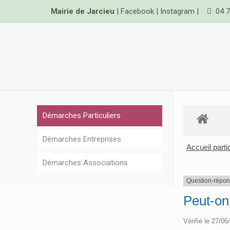
Mairie de Jarcieu
|
Facebook
|
Instagram
|
04 7
Démarches Particuliers
Démarches Entreprises
Accueil parti
Démarches Associations
Question-répo
Peut-on
Vérifié le 27/06