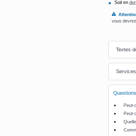
Soit en
don
Attentio
vous devrez
Textes d
Services
Questions
Peut-o
Peut-o
Quelle
Commen