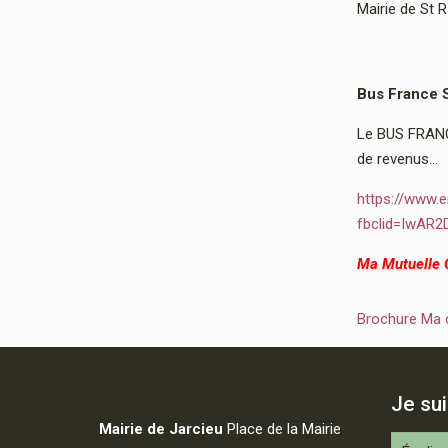
Mairie de St 
Bus France 
Le BUS FRANCE
de revenus…
https://www.e
fbclid=IwAR
Ma Mutuelle
Brochure Ma
Je su
Mairie de Jarcieu
Place de la Mairie