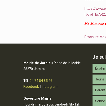
https://www.e
fbclid=IwAR
Ma Mutuelle
Brochure Ma
Je su
Mairie de Jarcieu
Place de la Mairie
Écolier
38270 Jarcieu
Jeune
Tél.
04 74 84 85 26
Facebook
|
Instagram
Parent
Ouverture Mairie
Sénior
• Lundi, mardi, jeudi, vendredi, 8h-12h