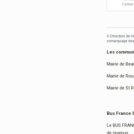
Caisse 
©
Direction de l'
comarquage dev
Les communes
Mairie de Bea
Mairie de Rous
Mairie de St 
Bus France 
Le BUS FRANCE
de revenus…