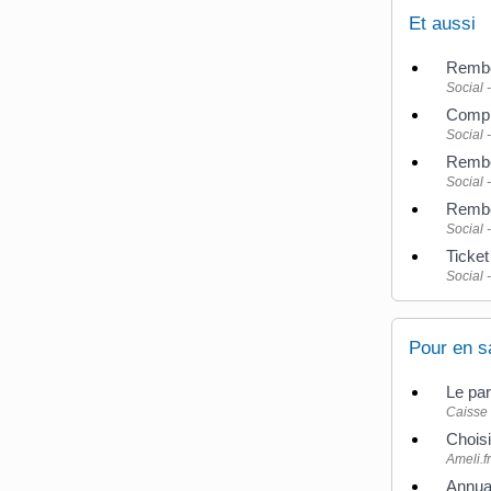
Et aussi
Rembo
Social 
Complé
Social 
Rembo
Social 
Rembo
Social 
Ticket
Social 
Pour en s
Le pa
Caisse 
Choisi
Ameli.fr
Annuai