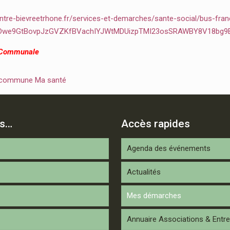
ntre-bievreetrhone.fr/services-et-demarches/sante-social/bus-fran
2Dwe9GtBovpJzGVZKfBVachIYJWtMDUizpTMI23osSRAWBY8V18bg9
 Communale
 commune Ma santé
is…
Accès rapides
Agenda des événements
Actualités
Mes démarches
Annuaire Associations & Entre