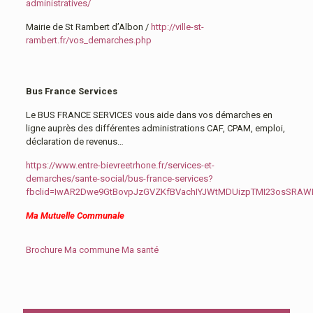
administratives/
Mairie de St Rambert d’Albon /
http://ville-st-
rambert.fr/vos_demarches.php
Bus France Services
Le BUS FRANCE SERVICES vous aide dans vos démarches en
ligne auprès des différentes administrations CAF, CPAM, emploi,
déclaration de revenus…
https://www.entre-bievreetrhone.fr/services-et-
demarches/sante-social/bus-france-services?
fbclid=IwAR2Dwe9GtBovpJzGVZKfBVachIYJWtMDUizpTMI23osSRA
Ma Mutuelle Communale
Brochure Ma commune Ma santé