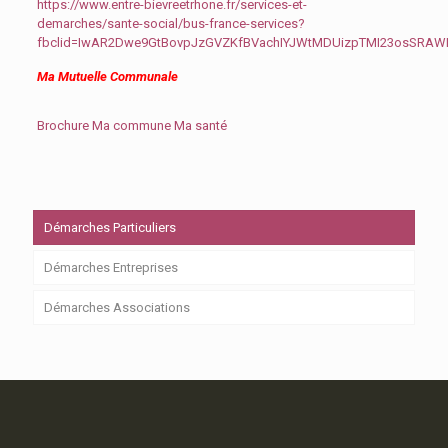
https://www.entre-bievreetrhone.fr/services-et-
demarches/sante-social/bus-france-services?
fbclid=IwAR2Dwe9GtBovpJzGVZKfBVachIYJWtMDUizpTMI23osSRA
Ma Mutuelle Communale
Brochure Ma commune Ma santé
Démarches Particuliers
Démarches Entreprises
Démarches Associations