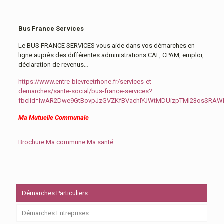
Bus France Services
Le BUS FRANCE SERVICES vous aide dans vos démarches en
ligne auprès des différentes administrations CAF, CPAM, emploi,
déclaration de revenus…
https://www.entre-bievreetrhone.fr/services-et-
demarches/sante-social/bus-france-services?
fbclid=IwAR2Dwe9GtBovpJzGVZKfBVachIYJWtMDUizpTMI23osSRA
Ma Mutuelle Communale
Brochure Ma commune Ma santé
Démarches Particuliers
Démarches Entreprises