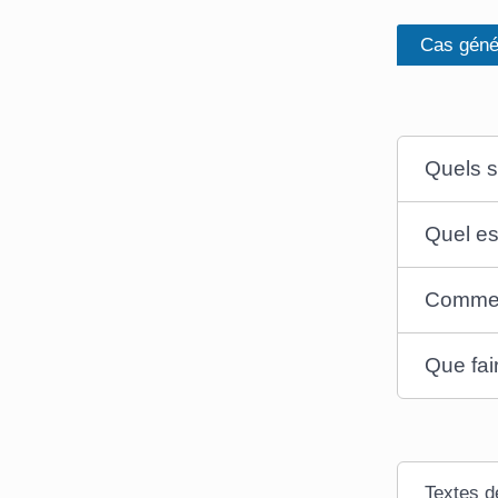
Cas géné
Quels s
Quel es
Comment
Que fai
Textes d