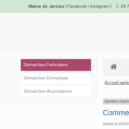
Mairie de Jarcieu
|
Facebook
|
Instagram
|
04 7
Démarches Particuliers
Démarches Entreprises
Accueil parti
Démarches Associations
Question-répo
Comment
Vérifié le 03/02