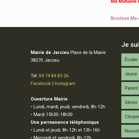
Ma Mutuelle
Brochure Ma
Je su
Mairie de Jarcieu
Place de la Mairie
Écolier
38270 Jarcieu
Jeune
Tél.
04 74 84 85 26
Facebook
|
Instagram
Parent
Ouverture Mairie
Sénior
• Lundi, mardi, jeudi, vendredi, 8h-12h
• Mardi 15h30-18h30
Citoye
Une permanence téléphonique
• Lundi et jeudi, 8h-12h et 13h-16h
Nouvel 
• Mercredi et vendredi, 8h-12h