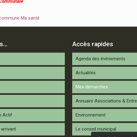
 Communale
 commune Ma santé
is…
Accès rapides
Agenda des événements
Actualités
Mes démarches
Annuaire Associations & Entre
n Actif
Environnement
arrivant
Le conseil municipal