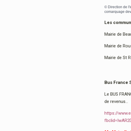
©
Direction de l'
comarquage dev
Les communes
Mairie de Bea
Mairie de Rous
Mairie de St 
Bus France 
Le BUS FRANCE
de revenus…
https://www.e
fbclid=IwAR