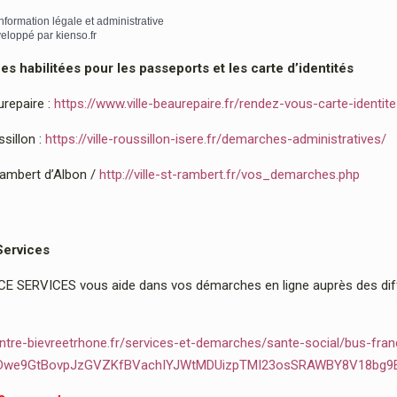
information légale et administrative
eloppé par
kienso.fr
 habilitées pour les passeports et les carte d’identités
urepaire :
https://www.ville-beaurepaire.fr/rendez-vous-carte-identit
sillon :
https://ville-roussillon-isere.fr/demarches-administratives/
Rambert d’Albon /
http://ville-st-rambert.fr/vos_demarches.php
Services
 SERVICES vous aide dans vos démarches en ligne auprès des diffé
ntre-bievreetrhone.fr/services-et-demarches/sante-social/bus-fran
2Dwe9GtBovpJzGVZKfBVachIYJWtMDUizpTMI23osSRAWBY8V18bg9