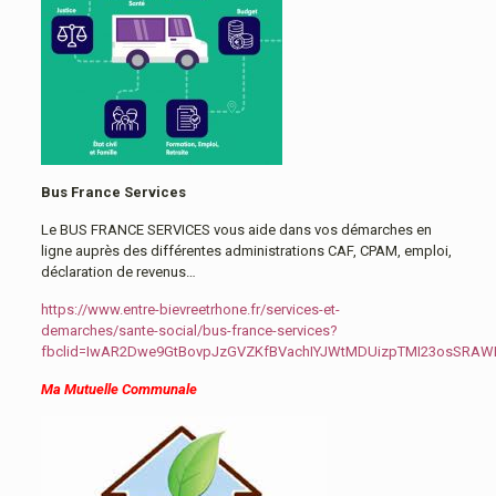
Bus France Services
Le BUS FRANCE SERVICES vous aide dans vos démarches en
ligne auprès des différentes administrations CAF, CPAM, emploi,
déclaration de revenus…
https://www.entre-bievreetrhone.fr/services-et-
demarches/sante-social/bus-france-services?
fbclid=IwAR2Dwe9GtBovpJzGVZKfBVachIYJWtMDUizpTMI23osSRA
Ma Mutuelle Communale