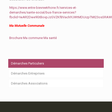
https://www.entre-bievreetrhone.fr/services-et-
demarches/sante-social/bus-france-services?
fbclid=IwAR2Dwe9GtBovpJzGVZKfBVachIYJWtMDUizpTMI23osSRA
Ma Mutuelle Communale
Brochure Ma commune Ma santé
Démarches Particuliers
Démarches Entreprises
Démarches Associations