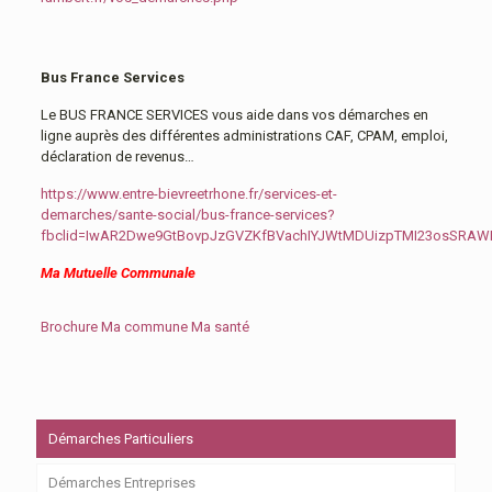
Bus France Services
Le BUS FRANCE SERVICES vous aide dans vos démarches en
ligne auprès des différentes administrations CAF, CPAM, emploi,
déclaration de revenus…
https://www.entre-bievreetrhone.fr/services-et-
demarches/sante-social/bus-france-services?
fbclid=IwAR2Dwe9GtBovpJzGVZKfBVachIYJWtMDUizpTMI23osSRA
Ma Mutuelle Communale
Brochure Ma commune Ma santé
Démarches Particuliers
Démarches Entreprises