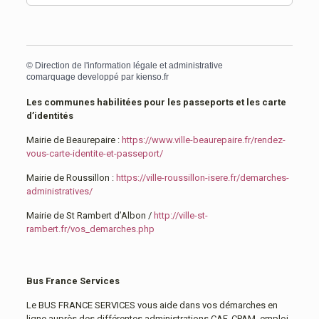
©
Direction de l'information légale et administrative
comarquage developpé par
kienso.fr
Les communes habilitées pour les passeports et les carte
d’identités
Mairie de Beaurepaire :
https://www.ville-beaurepaire.fr/rendez-
vous-carte-identite-et-passeport/
Mairie de Roussillon :
https://ville-roussillon-isere.fr/demarches-
administratives/
Mairie de St Rambert d’Albon /
http://ville-st-
rambert.fr/vos_demarches.php
Bus France Services
Le BUS FRANCE SERVICES vous aide dans vos démarches en
ligne auprès des différentes administrations CAF, CPAM, emploi,