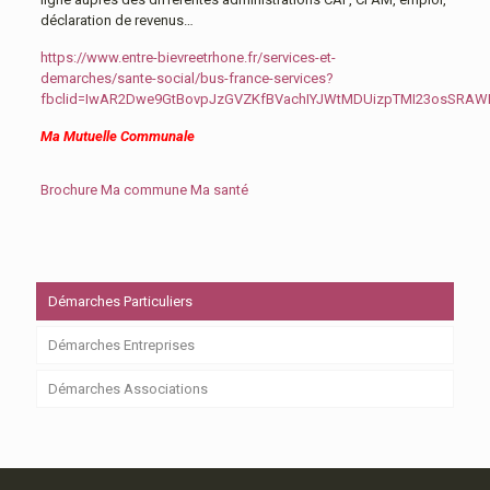
déclaration de revenus…
https://www.entre-bievreetrhone.fr/services-et-
demarches/sante-social/bus-france-services?
fbclid=IwAR2Dwe9GtBovpJzGVZKfBVachIYJWtMDUizpTMI23osSRA
Ma Mutuelle Communale
Brochure Ma commune Ma santé
Démarches Particuliers
Démarches Entreprises
Démarches Associations