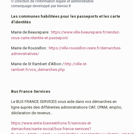
©
Direction de l'information légale et administrative
comarquage developpé par
kienso.fr
Les communes habilitées pour les passeports et les carte
d’identités
Mairie de Beaurepaire :
https://www.ville-beaurepaire.fr/rendez-
vous-carte-identite-et-passeport/
Mairie de Roussillon :
https://ville-roussillon-isere.fr/demarches-
administratives/
Mairie de St Rambert d’Albon /
http://ville-st-
rambert.fr/vos_demarches.php
Bus France Services
Le BUS FRANCE SERVICES vous aide dans vos démarches en
ligne auprès des différentes administrations CAF, CPAM, emploi,
déclaration de revenus…
https://www.entre-bievreetrhone.fr/services-et-
demarches/sante-social/bus-france-services?