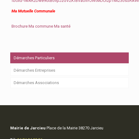
fbclid=IwAR2Dwe9GtBovpJzGVZKfBVachIYJWtMDUizpTMI23osSRA
Ma Mutuelle Communale
Brochure Ma commune Ma santé
Démarches Particuliers
Démarches Entreprises
Démarches Associations
Mairie de Jarcieu
Place de la Mairie 38270 Jarcieu