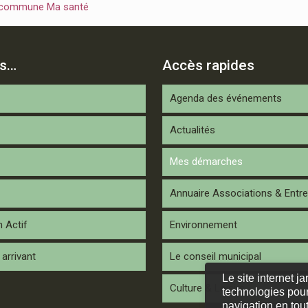
 commune Ma santé
is…
Accès rapides
Agenda des événements
Actualités
Mes démarches
Annuaire Associations & Entre
n Actif
Environnement
arrivant
Le conseil municipal
Le site internet j
Culture & Loisirs
technologies pour
navigation en tout