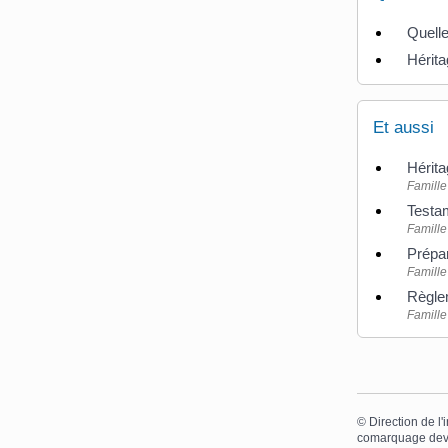
Quelle
Hérita
Et aussi
Hérita
Famille 
Testa
Famille 
Prépar
Famille 
Règle
Famille 
©
Direction de l'
comarquage dev