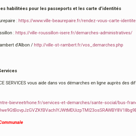
 habilitées pour les passeports et les carte d’identités
urepaire :
https://www.ville-beaurepaire.fr/rendez-vous-carte-identit
sillon :
https://ville-roussillon-isere.fr/demarches-administratives/
Rambert d’Albon /
http://ville-st-rambert.fr/vos_demarches.php
Services
 SERVICES vous aide dans vos démarches en ligne auprès des diffé
ntre-bievreetrhone.fr/services-et-demarches/sante-social/bus-fran
2Dwe9GtBovpJzGVZKfBVachIYJWtMDUizpTMI23osSRAWBY8V18bg9
 Communale