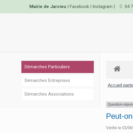
Mairie de Jarcieu
|
Facebook
|
Instagram
|
04 7
Démarches Particuliers
Démarches Entreprises
Accueil parti
Démarches Associations
Question-répo
Peut-on 
Vérifié le 01/06