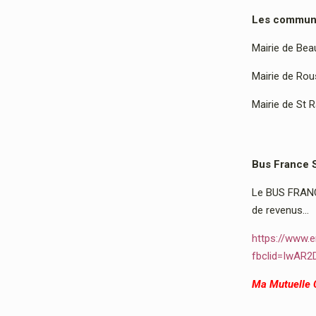
Les communes
Mairie de Bea
Mairie de Rous
Mairie de St 
Bus France 
Le BUS FRANCE
de revenus…
https://www.e
fbclid=IwAR
Ma Mutuelle