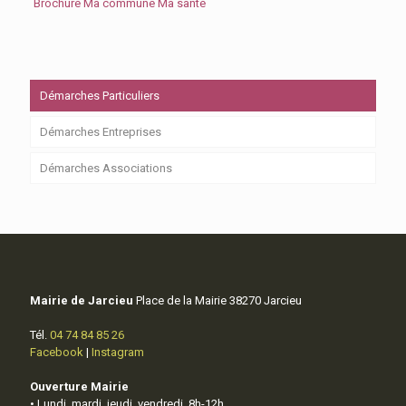
Brochure Ma commune Ma santé
Démarches Particuliers
Démarches Entreprises
Démarches Associations
Mairie de Jarcieu
Place de la Mairie 38270 Jarcieu
Tél.
04 74 84 85 26
Facebook
|
Instagram
Ouverture Mairie
• Lundi, mardi, jeudi, vendredi, 8h-12h