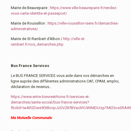
Mairie de Beaurepaire :
https://www.ville-beaurepaire.fr/rendez-
vous-carte-identite-et-passeport/
Mairie de Roussillon :
https://ville-roussillon-isere.fr/demarches-
administratives/
Mairie de St Rambert d’Albon /
http://ville-st-
rambert.fr/vos_demarches.php
Bus France Services
Le BUS FRANCE SERVICES vous aide dans vos démarches en
ligne auprès des différentes administrations CAF, CPAM, emploi,
déclaration de revenus…
https://www.entre-bievreetrhone.fr/services-et-
demarches/sante-social/bus-france-services?
fbclid=IwAR2Dwe9GtBovpJzGVZKfBVachIYJWtMDUizpTMI23osSRA
Ma Mutuelle Communale