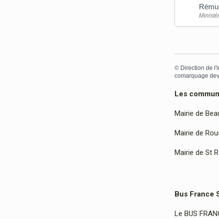
Rémun
Ministè
©
Direction de l'
comarquage dev
Les communes
Mairie de Bea
Mairie de Rous
Mairie de St 
Bus France 
Le BUS FRANCE