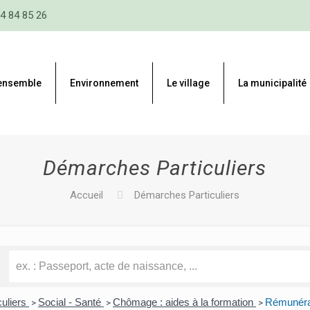
4 84 85 26
 ensemble
Environnement
Le village
La municipalité
Démarches Particuliers
Accueil
Démarches Particuliers
culiers
Social - Santé
Chômage : aides à la formation
Rémunérat
>
>
>