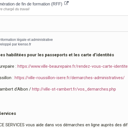
ération de fin de formation (RFF)
re chargé du travail
information légale et administrative
eloppé par
kienso.fr
 habilitées pour les passeports et les carte d’identités
urepaire :
https://www.ville-beaurepaire.fr/rendez-vous-carte-identit
sillon :
https://ville-roussillon-isere.fr/demarches-administratives/
Rambert d’Albon /
http://ville-st-rambert.fr/vos_demarches.php
Services
 SERVICES vous aide dans vos démarches en ligne auprès des diffé