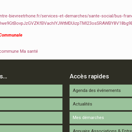
ntre-bievreetrhone.fr/services-et-demarches/sante-social/bus-fran
2Dwe9GtBovpJzGVZKfBVachIYJWtMDUizpTMI23osSRAWBY8V18bg9
 Communale
 commune Ma santé
is…
Accès rapides
Agenda des événements
Actualités
Mes démarches
Annuaire Associations & Entre