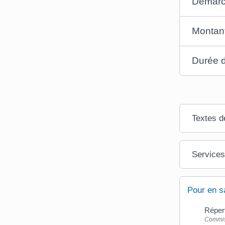
Démar
Montan
Durée d
Textes d
Services
Pour en s
Répert
Commiss