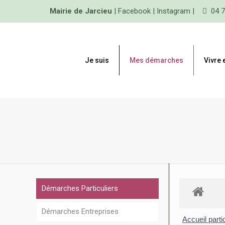
Mairie de Jarcieu
|
Facebook
|
Instagram
|
04 7
Je suis
Mes démarches
Vivre
Démarches Particuliers
Démarches Entreprises
Accueil parti