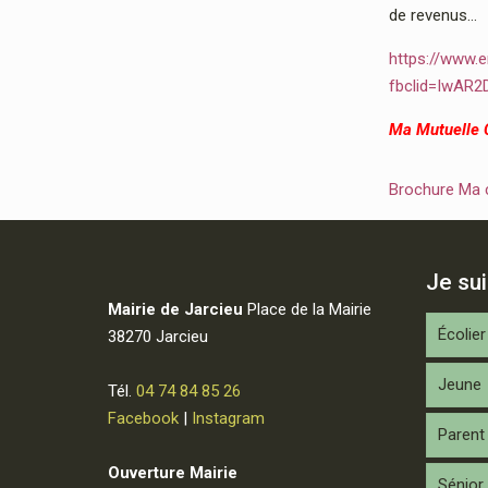
de revenus…
https://www.e
fbclid=IwAR
Ma Mutuelle
Brochure Ma
Je su
Mairie de Jarcieu
Place de la Mairie
Écolier
38270 Jarcieu
Jeune
Tél.
04 74 84 85 26
Facebook
|
Instagram
Parent
Ouverture Mairie
Sénior