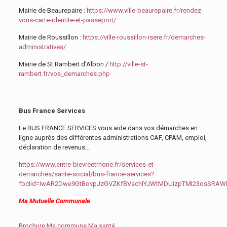
Mairie de Beaurepaire :
https://www.ville-beaurepaire.fr/rendez-
vous-carte-identite-et-passeport/
Mairie de Roussillon :
https://ville-roussillon-isere.fr/demarches-
administratives/
Mairie de St Rambert d’Albon /
http://ville-st-
rambert.fr/vos_demarches.php
Bus France Services
Le BUS FRANCE SERVICES vous aide dans vos démarches en
ligne auprès des différentes administrations CAF, CPAM, emploi,
déclaration de revenus…
https://www.entre-bievreetrhone.fr/services-et-
demarches/sante-social/bus-france-services?
fbclid=IwAR2Dwe9GtBovpJzGVZKfBVachIYJWtMDUizpTMI23osSRA
Ma Mutuelle Communale
Brochure Ma commune Ma santé