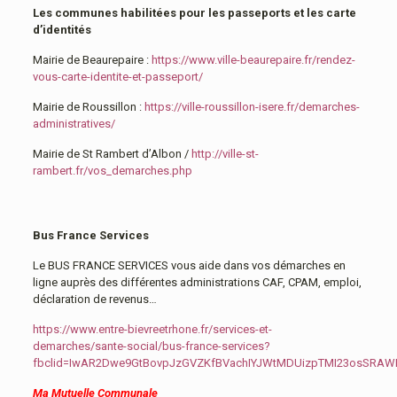
Les communes habilitées pour les passeports et les carte
d’identités
Mairie de Beaurepaire :
https://www.ville-beaurepaire.fr/rendez-
vous-carte-identite-et-passeport/
Mairie de Roussillon :
https://ville-roussillon-isere.fr/demarches-
administratives/
Mairie de St Rambert d’Albon /
http://ville-st-
rambert.fr/vos_demarches.php
Bus France Services
Le BUS FRANCE SERVICES vous aide dans vos démarches en
ligne auprès des différentes administrations CAF, CPAM, emploi,
déclaration de revenus…
https://www.entre-bievreetrhone.fr/services-et-
demarches/sante-social/bus-france-services?
fbclid=IwAR2Dwe9GtBovpJzGVZKfBVachIYJWtMDUizpTMI23osSRA
Ma Mutuelle Communale