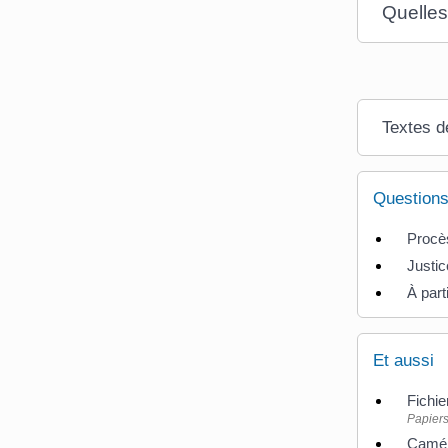
Quelles
Textes d
Questions
Procès
Justic
À part
Et aussi
Fichie
Papiers
Caméra