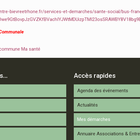
ntre-bievreetrhone.fr/services-et-demarches/sante-social/bus-fran
2Dwe9GtBovpJzGVZKfBVachIYJWtMDUizpTMI23osSRAWBY8V18bg9
 Communale
 commune Ma santé
is…
Accès rapides
Agenda des événements
Actualités
Mes démarches
Annuaire Associations & Entre