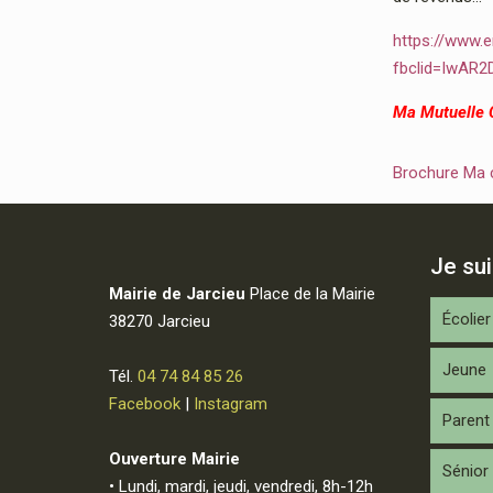
https://www.e
fbclid=IwAR
Ma Mutuelle
Brochure Ma
Je su
Mairie de Jarcieu
Place de la Mairie
Écolier
38270 Jarcieu
Jeune
Tél.
04 74 84 85 26
Facebook
|
Instagram
Parent
Ouverture Mairie
Sénior
• Lundi, mardi, jeudi, vendredi, 8h-12h