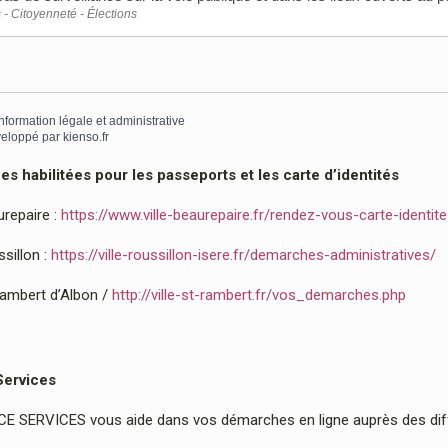
 - Citoyenneté - Élections
information légale et administrative
eloppé par
kienso.fr
 habilitées pour les passeports et les carte d’identités
urepaire :
https://www.ville-beaurepaire.fr/rendez-vous-carte-identit
sillon :
https://ville-roussillon-isere.fr/demarches-administratives/
Rambert d’Albon /
http://ville-st-rambert.fr/vos_demarches.php
Services
 SERVICES vous aide dans vos démarches en ligne auprès des diffé