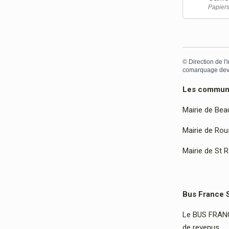
Papiers
©
Direction de l'
comarquage dev
Les communes
Mairie de Bea
Mairie de Rous
Mairie de St 
Bus France 
Le BUS FRANCE
de revenus…