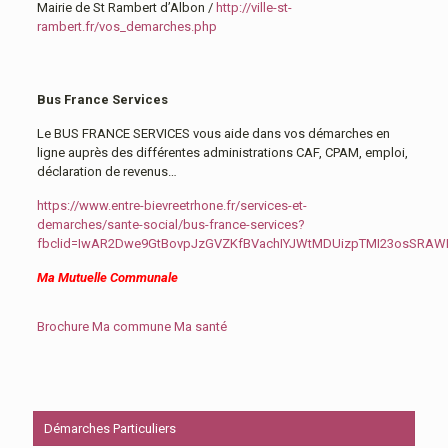
Mairie de St Rambert d’Albon /
http://ville-st-
rambert.fr/vos_demarches.php
Bus France Services
Le BUS FRANCE SERVICES vous aide dans vos démarches en
ligne auprès des différentes administrations CAF, CPAM, emploi,
déclaration de revenus…
https://www.entre-bievreetrhone.fr/services-et-
demarches/sante-social/bus-france-services?
fbclid=IwAR2Dwe9GtBovpJzGVZKfBVachIYJWtMDUizpTMI23osSRA
Ma Mutuelle Communale
Brochure Ma commune Ma santé
Démarches Particuliers