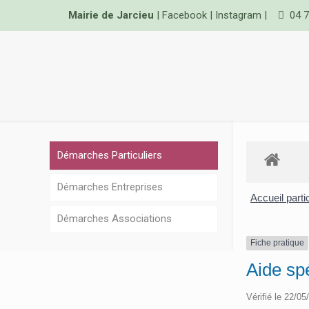
Mairie de Jarcieu
|
Facebook
|
Instagram
|
04 7
Démarches Particuliers
Démarches Entreprises
Accueil parti
Démarches Associations
Fiche pratique
Aide spé
Vérifié le 22/05