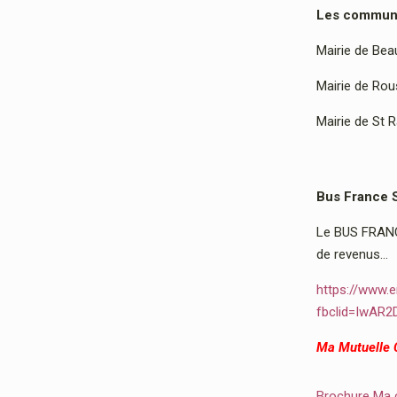
Les communes
Mairie de Bea
Mairie de Rous
Mairie de St 
Bus France 
Le BUS FRANCE
de revenus…
https://www.e
fbclid=IwAR
Ma Mutuelle
Brochure Ma