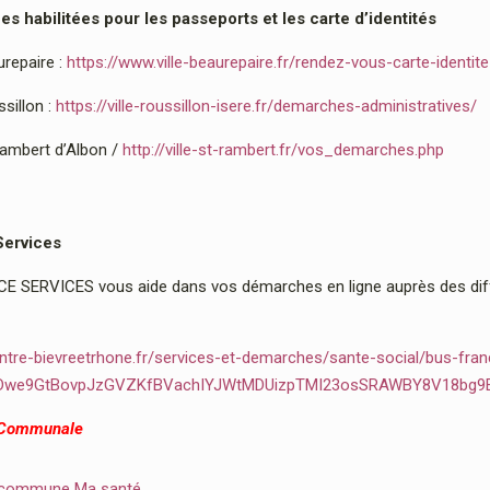
 habilitées pour les passeports et les carte d’identités
urepaire :
https://www.ville-beaurepaire.fr/rendez-vous-carte-identit
sillon :
https://ville-roussillon-isere.fr/demarches-administratives/
Rambert d’Albon /
http://ville-st-rambert.fr/vos_demarches.php
Services
 SERVICES vous aide dans vos démarches en ligne auprès des diffé
ntre-bievreetrhone.fr/services-et-demarches/sante-social/bus-fran
2Dwe9GtBovpJzGVZKfBVachIYJWtMDUizpTMI23osSRAWBY8V18bg9
 Communale
 commune Ma santé