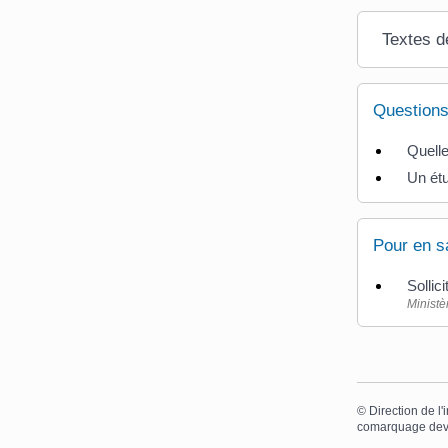
Textes d
Questions
Quelle
Un étu
Pour en s
Sollic
Ministè
©
Direction de l'
comarquage dev