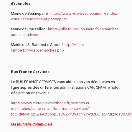
d’identités
Mairie de Beaurepaire :
https://www.ville-beaurepaire.fr/rendez-
vous-carte-identite-et-passeport/
Mairie de Roussillon :
https://ville-roussillon-isere.fr/demarches-
administratives/
Mairie de St Rambert d’Albon /
http://ville-st-
rambert.fr/vos_demarches.php
Bus France Services
Le BUS FRANCE SERVICES vous aide dans vos démarches en
ligne auprès des différentes administrations CAF, CPAM, emploi,
déclaration de revenus…
https://www.entre-bievreetrhone.fr/services-et-
demarches/sante-social/bus-france-services?
fbclid=IwAR2Dwe9GtBovpJzGVZKfBVachIYJWtMDUizpTMI23osSRA
Ma Mutuelle Communale