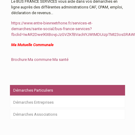
Le BUS FRANCE SERVICES vous aide dans vos démarches en
ligne auprès des différentes administrations CAF, CPAM, emploi,
déclaration de revenus…
https://www.entre-bievreetrhone.fr/services-et-
demarches/sante-social/bus-france-services?
fbclid=IwAR2Dwe9GtBovpJzGVZKfBVachIYJWtMDUizpTMI23osSRA
Ma Mutuelle Communale
Brochure Ma commune Ma santé
Démarches Particuliers
Démarches Entreprises
Démarches Associations