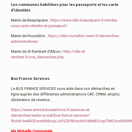
Les communes habilitées pour les passeports et les carte
d’identités
Mairie de Beaurepaire :
https://www.ville-beaurepaire.fr/rendez-
vous-carte-identite-et-passeport/
Mairie de Roussillon :
https://ville-roussillon-isere.fr/demarches-
administratives/
Mairie de St Rambert d’Albon /
http://ville-st-
rambert.fr/vos_demarches.php
Bus France Services
Le BUS FRANCE SERVICES vous aide dans vos démarches en
ligne auprès des différentes administrations CAF, CPAM, emploi,
déclaration de revenus…
https://www.entre-bievreetrhone.fr/services-et-
demarches/sante-social/bus-france-services?
fbclid=IwAR2Dwe9GtBovpJzGVZKfBVachIYJWtMDUizpTMI23osSRA
Ma Mutuelle Communale