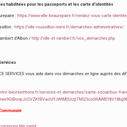
 habilitées pour les passeports et les carte d’identités
urepaire :
https://www.ville-beaurepaire.fr/rendez-vous-carte-identit
sillon :
https://ville-roussillon-isere.fr/demarches-administratives/
Rambert d’Albon /
http://ville-st-rambert.fr/vos_demarches.php
Services
 SERVICES vous aide dans vos démarches en ligne auprès des diffé
ntre-bievreetrhone.fr/services-et-demarches/sante-social/bus-fran
2Dwe9GtBovpJzGVZKfBVachIYJWtMDUizpTMI23osSRAWBY8V18bg9
 Communale
 commune Ma santé