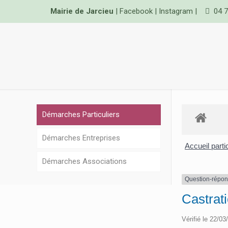
Mairie de Jarcieu
|
Facebook
|
Instagram
|
04 7
Démarches Particuliers
Démarches Entreprises
Accueil parti
Démarches Associations
Question-répo
Castrati
Vérifié le 22/03