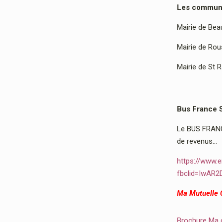
Les communes
Mairie de Bea
Mairie de Rous
Mairie de St 
Bus France 
Le BUS FRANCE
de revenus…
https://www.e
fbclid=IwAR
Ma Mutuelle
Brochure Ma