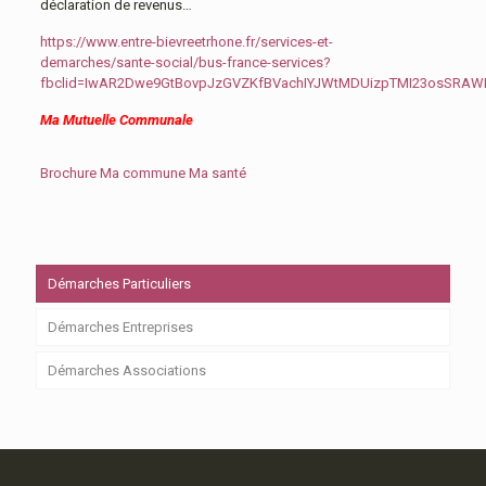
déclaration de revenus…
https://www.entre-bievreetrhone.fr/services-et-
demarches/sante-social/bus-france-services?
fbclid=IwAR2Dwe9GtBovpJzGVZKfBVachIYJWtMDUizpTMI23osSRA
Ma Mutuelle Communale
Brochure Ma commune Ma santé
Démarches Particuliers
Démarches Entreprises
Démarches Associations